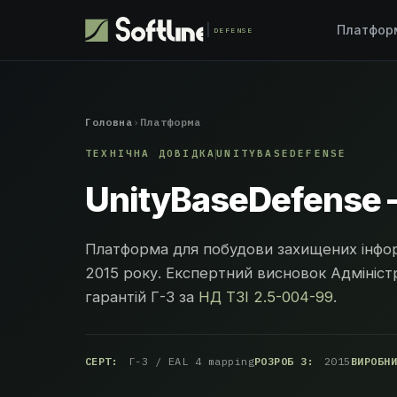
Платфо
DEFENSE
Головна
›
Платформа
ТЕХНІЧНА ДОВІДКА
UNITYBASEDEFENSE
UnityBaseDefense
Платформа для побудови захищених інфор
2015 року. Експертний висновок Адмініст
гарантій Г-3 за
НД ТЗІ 2.5-004-99
.
СЕРТ:
Г-3 / EAL 4 mapping
РОЗРОБ З:
2015
ВИРОБН