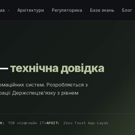
рма
Архітектури
Регуляторика
База знань
Блог
 —
технічна довідка
маційних систем. Розробляється з
рації Держспецзв'язку з рівнем
ИК:
ТОВ «Софтлайн ІТ»
АРХІТ:
Zero Trust App-Layer