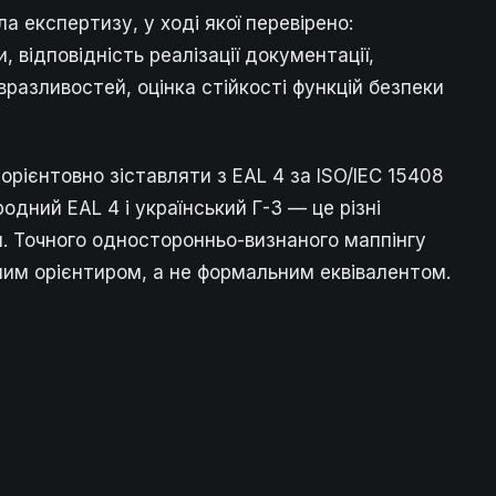
а експертизу, у ході якої перевірено:
, відповідність реалізації документації,
вразливостей, оцінка стійкості функцій безпеки
орієнтовно зіставляти з EAL 4 за ISO/IEC 15408
родний EAL 4 і український Г-3 — це різні
и. Точного односторонньо-визнаного маппінгу
рним орієнтиром, а не формальним еквівалентом.