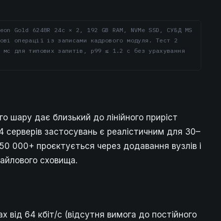
eon Gold 6248R 24c × 2, 192 GB RAM, NVMe SSD, СУБД MS
ові операції із записами кадрового модуля. Тест 2
 мс для типових запитів, p99 ≤ 1.2 с без урахування
 шару дає близький до лінійного приріст
з 4 серверів застосувань є реалістичним для 30–
 50 000+ проєктується через додавання вузлів і
айлового сховища.
х від 64 кбіт/с (відсутня вимога до постійного