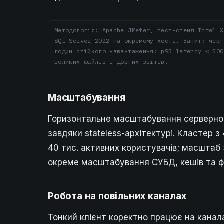
Методологія: Apache JMeter, тест-стенд Intel X
SQL Server 2022 на окремому хості. Запит: черг
годин стійкого навантаження: p95 latency ≤ 500
великих файлів і довгих звітів.
Масштабування
Горизонтальне масштабування серверного
завдяки stateless-архітектурі. Кластер 
40 тис. активних користувачів; масштаб
окреме масштабування СУБД, кешів та ф
Робота на повільних каналах
Тонкий клієнт коректно працює на канала