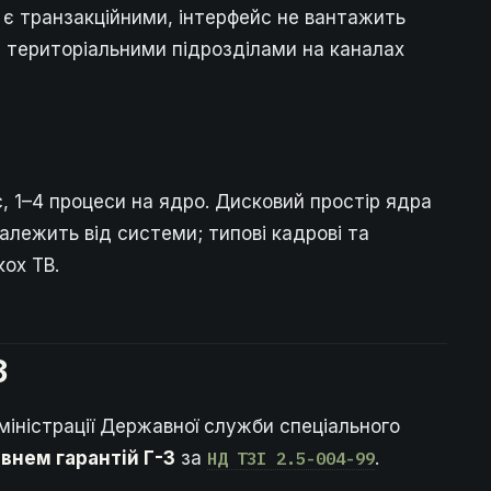
их є транзакційними, інтерфейс не вантажить
з територіальними підрозділами на каналах
, 1–4 процеси на ядро. Дисковий простір ядра
залежить від системи; типові кадрові та
кох TB.
3
іністрації Державної служби спеціального
івнем гарантій Г-3
за
НД ТЗІ 2.5-004-99
.