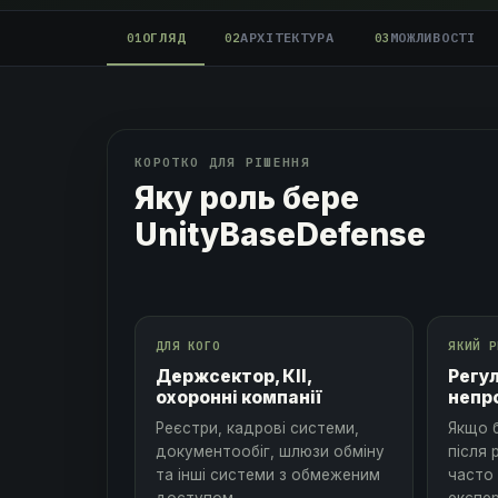
ОГЛЯД
АРХІТЕКТУРА
МОЖЛИВОСТІ
01
02
03
КОРОТКО ДЛЯ РІШЕННЯ
Яку роль бере
UnityBaseDefense
ДЛЯ КОГО
ЯКИЙ Р
Держсектор, КІІ,
Регу
охоронні компанії
непр
Реєстри, кадрові системи,
Якщо 
документообіг, шлюзи обміну
після 
та інші системи з обмеженим
часто