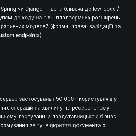
pring чи Django — вона ближча до low-code /
тупом до коду на рівні платформних розширень.
ративних моделей (форми, права, валідації) та
ustom endpoints).
 сервер застосувань і 50 000+ користувачів у
дних операцій на хвилину на референсному
льному тестуванні з представницькою бізнес-
формування звіту, відкриття документа з