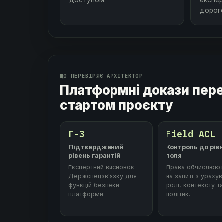
доступом.
експе
дорог
ЩО ПЕРЕВІРЯЄ АРХІТЕКТОР
Платформні докази пер
стартом проєкту
Г-3
Field ACL
Підтверджений
Контроль до рів
рівень гарантій
поля
Експертний висновок
Права обчислюю
Держспецзв'язку для
на запиті з ураху
функцій безпеки
ролі, контексту т
платформи.
політик.