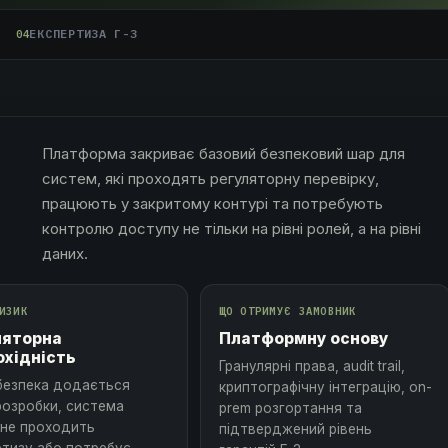
ЕКСПЕРТИЗА Г-3
04
Платформа закриває базовий безпековий шар для
систем, які проходять регуляторну перевірку,
працюють у закритому контурі та потребують
контролю доступу не тільки на рівні ролей, а на рівні
даних.
ИЗИК
ЩО ОТРИМУЄ ЗАМОВНИК
ляторна
Платформну основу
охідність
Гранулярні права, audit trail,
безпека додається
криптографічну інтеграцію, on-
розробки, система
prem розгортання та
 не проходить
підтверджений рівень