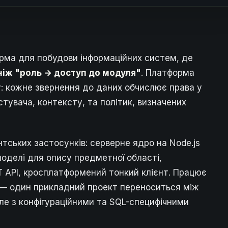
форма для побудови інформаційних систем, де
ніж "роль → доступ до модуля"
. Платформа
у: кожне звернення до даних обчислює права у
тувача, контексту, та політик, визначених
тських застосунків: серверне ядро на Node.js
моделі для опису предметної області,
T API, кросплатформений тонкий клієнт. Працює
о — один прикладний проект переноситься між
але з конфігураційними та SQL-специфічними