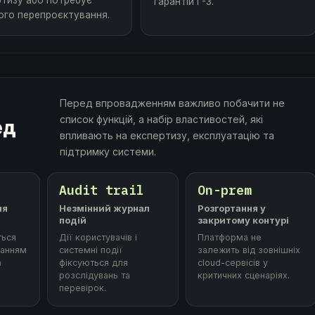
ртизу або потребує
гарантій Г-3.
ого перепроєктування.
Перед впровадженням важливо побачити не
список функцій, а набір властивостей, які
ед
впливають на експертизу, експлуатацію та
підтримку системи.
Audit trail
On-prem
ня
Незмінний журнал
Розгортання у
подій
закритому контурі
ться
Дії користувачів і
Платформа не
ванням
системні події
залежить від зовнішніх
а
фіксуються для
cloud-сервісів у
розслідувань та
критичних сценаріях.
перевірок.