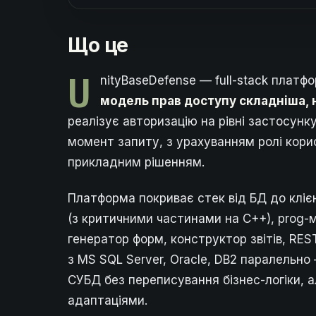
Що це
U
nityBaseDefense — full-stack плат
модель прав доступу складніша, 
реалізує авторизацію на рівні застосунк
момент запиту, з урахуванням ролі корис
прикладним рішенням.
Платформа покриває стек від БД до клієн
(з критичними частинами на C++), prog-
генератор форм, конструктор звітів, RES
з MS SQL Server, Oracle, DB2 паралельн
СУБД без переписування бізнес-логіки, 
адаптаціями.