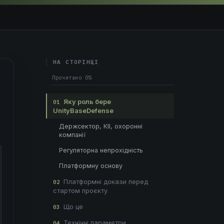
НА СТОРІНЦІ
Прочитано
0%
Яку роль бере
01
UnityBaseDefense
Держсектор, КІІ, охоронні
компанії
Регуляторна непрохідність
Платформну основу
Платформні докази перед
02
стартом проєкту
Що це
03
Технічні параметри
04