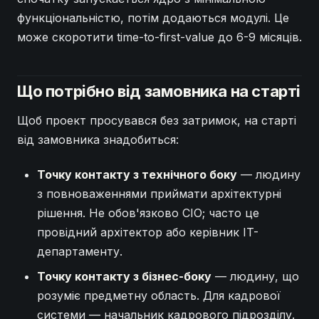
функціональністю, потім додаються модулі. Це
може скоротити time-to-first-value до 6-9 місяців.
Що потрібно від замовника на старті
Щоб проект просувався без затримок, на старті
від замовника знадобиться:
Точку контакту з технічного боку
— людину
з повноваженнями приймати архітектурні
рішення. Не обов'язково CIO; часто це
провідний архітектор або керівник IT-
департаменту.
Точку контакту з бізнес-боку
— людину, що
розуміє предметну область. Для кадрової
системи — начальник кадрового підрозділу.